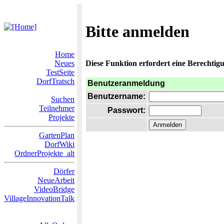
Bitte anmelden
Home
Neues
Diese Funktion erfordert eine Berechtigu
TestSeite
DorfTratsch
Benutzeranmeldung
Benutzername:
Suchen
Teilnehmer
Passwort:
Projekte
GartenPlan
DorfWiki
OrdnerProjekte_alt
Dörfer
NeueArbeit
VideoBridge
VillageInnovationTalk