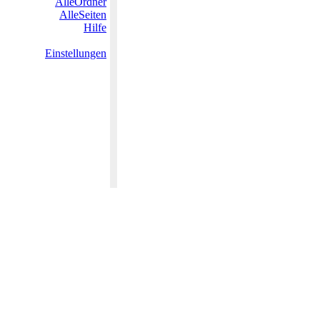
AlleOrdner
AlleSeiten
Hilfe
Einstellungen