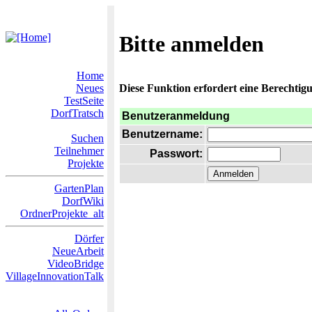
Bitte anmelden
Home
Neues
Diese Funktion erfordert eine Berechtigu
TestSeite
DorfTratsch
Benutzeranmeldung
Benutzername:
Suchen
Teilnehmer
Passwort:
Projekte
GartenPlan
DorfWiki
OrdnerProjekte_alt
Dörfer
NeueArbeit
VideoBridge
VillageInnovationTalk