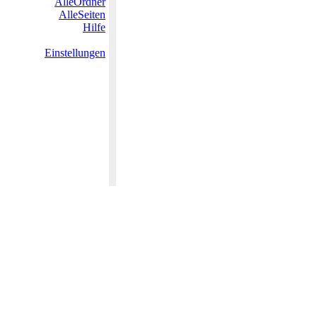
AlleOrdner
AlleSeiten
Hilfe
Einstellungen