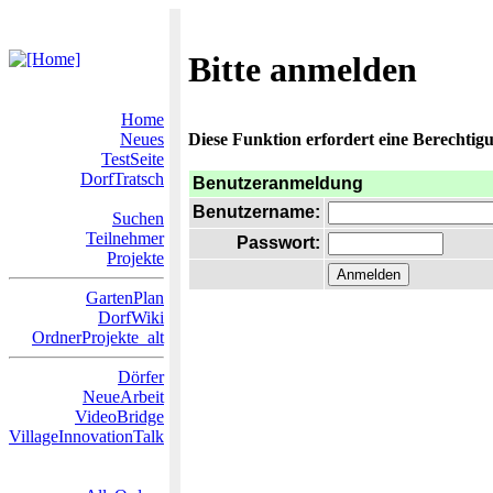
Bitte anmelden
Home
Neues
Diese Funktion erfordert eine Berechtigu
TestSeite
DorfTratsch
Benutzeranmeldung
Benutzername:
Suchen
Teilnehmer
Passwort:
Projekte
GartenPlan
DorfWiki
OrdnerProjekte_alt
Dörfer
NeueArbeit
VideoBridge
VillageInnovationTalk