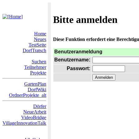
Bitte anmelden
Home
Neues
Diese Funktion erfordert eine Berechtigu
TestSeite
DorfTratsch
Benutzeranmeldung
Benutzername:
Suchen
Teilnehmer
Passwort:
Projekte
GartenPlan
DorfWiki
OrdnerProjekte_alt
Dörfer
NeueArbeit
VideoBridge
VillageInnovationTalk