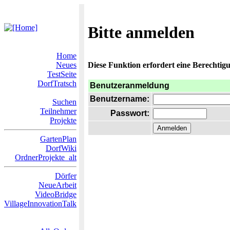
Bitte anmelden
Home
Neues
Diese Funktion erfordert eine Berechtigu
TestSeite
DorfTratsch
Benutzeranmeldung
Benutzername:
Suchen
Teilnehmer
Passwort:
Projekte
GartenPlan
DorfWiki
OrdnerProjekte_alt
Dörfer
NeueArbeit
VideoBridge
VillageInnovationTalk