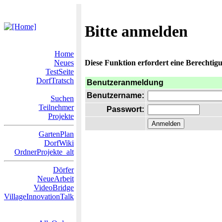
Bitte anmelden
Home
Neues
Diese Funktion erfordert eine Berechtigu
TestSeite
DorfTratsch
Benutzeranmeldung
Benutzername:
Suchen
Teilnehmer
Passwort:
Projekte
GartenPlan
DorfWiki
OrdnerProjekte_alt
Dörfer
NeueArbeit
VideoBridge
VillageInnovationTalk