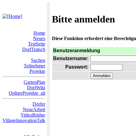
Bitte anmelden
Home
Neues
Diese Funktion erfordert eine Berechtigu
TestSeite
DorfTratsch
Benutzeranmeldung
Benutzername:
Suchen
Teilnehmer
Passwort:
Projekte
GartenPlan
DorfWiki
OrdnerProjekte_alt
Dörfer
NeueArbeit
VideoBridge
VillageInnovationTalk