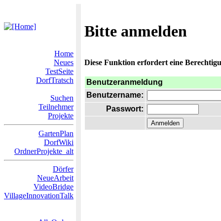
Bitte anmelden
Home
Neues
Diese Funktion erfordert eine Berechtigu
TestSeite
DorfTratsch
Benutzeranmeldung
Benutzername:
Suchen
Teilnehmer
Passwort:
Projekte
GartenPlan
DorfWiki
OrdnerProjekte_alt
Dörfer
NeueArbeit
VideoBridge
VillageInnovationTalk