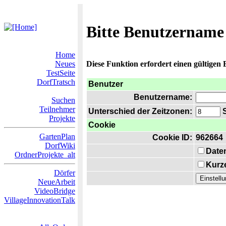
Bitte Benutzername
Home
Neues
Diese Funktion erfordert einen gültigen
TestSeite
DorfTratsch
Benutzer
Benutzername:
Suchen
Teilnehmer
Unterschied der Zeitzonen:
S
Projekte
Cookie
GartenPlan
Cookie ID:
962664
DorfWiki
Date
OrdnerProjekte_alt
Kurze
Dörfer
NeueArbeit
VideoBridge
VillageInnovationTalk