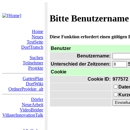
Bitte Benutzername
Home
Neues
Diese Funktion erfordert einen gültigen
TestSeite
DorfTratsch
Benutzer
Benutzername:
Suchen
Teilnehmer
Unterschied der Zeitzonen:
S
Projekte
Cookie
GartenPlan
Cookie ID:
977572
DorfWiki
Date
OrdnerProjekte_alt
Kurze
Dörfer
NeueArbeit
VideoBridge
VillageInnovationTalk