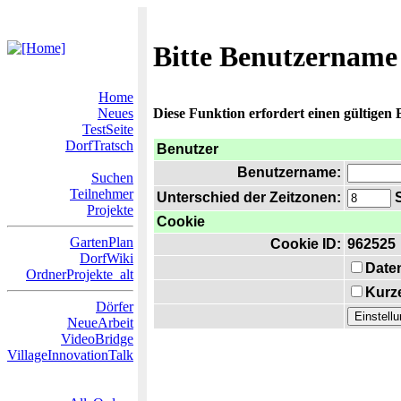
Bitte Benutzername
Home
Neues
Diese Funktion erfordert einen gültigen
TestSeite
DorfTratsch
Benutzer
Benutzername:
Suchen
Teilnehmer
Unterschied der Zeitzonen:
S
Projekte
Cookie
GartenPlan
Cookie ID:
962525
DorfWiki
Date
OrdnerProjekte_alt
Kurze
Dörfer
NeueArbeit
VideoBridge
VillageInnovationTalk