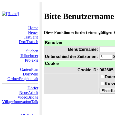
Bitte Benutzername
Home
Neues
Diese Funktion erfordert einen gültigen
TestSeite
DorfTratsch
Benutzer
Benutzername:
Suchen
Teilnehmer
Unterschied der Zeitzonen:
S
Projekte
Cookie
GartenPlan
Cookie ID:
962605
DorfWiki
Date
OrdnerProjekte_alt
Kurze
Dörfer
NeueArbeit
VideoBridge
VillageInnovationTalk