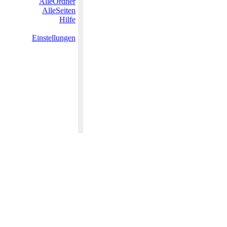
AlleOrdner
AlleSeiten
Hilfe
Einstellungen