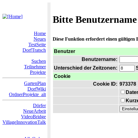
Bitte Benutzername
Home
Neues
Diese Funktion erfordert einen gültigen
TestSeite
DorfTratsch
Benutzer
Benutzername:
Suchen
Teilnehmer
Unterschied der Zeitzonen:
S
Projekte
Cookie
GartenPlan
Cookie ID:
973378
DorfWiki
Date
OrdnerProjekte_alt
Kurze
Dörfer
NeueArbeit
VideoBridge
VillageInnovationTalk