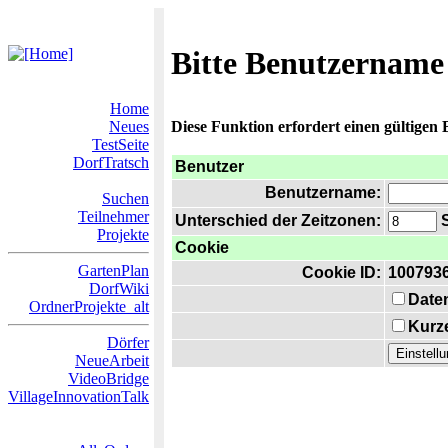
Bitte Benutzername
Home
Neues
Diese Funktion erfordert einen gültigen
TestSeite
DorfTratsch
Benutzer
Benutzername:
Suchen
Teilnehmer
Unterschied der Zeitzonen:
S
Projekte
Cookie
GartenPlan
Cookie ID:
100793
DorfWiki
Date
OrdnerProjekte_alt
Kurze
Dörfer
NeueArbeit
VideoBridge
VillageInnovationTalk