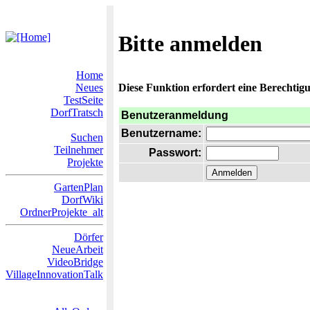
Bitte anmelden
Home
Neues
Diese Funktion erfordert eine Berechtigu
TestSeite
DorfTratsch
Benutzeranmeldung
Benutzername:
Suchen
Teilnehmer
Passwort:
Projekte
GartenPlan
DorfWiki
OrdnerProjekte_alt
Dörfer
NeueArbeit
VideoBridge
VillageInnovationTalk