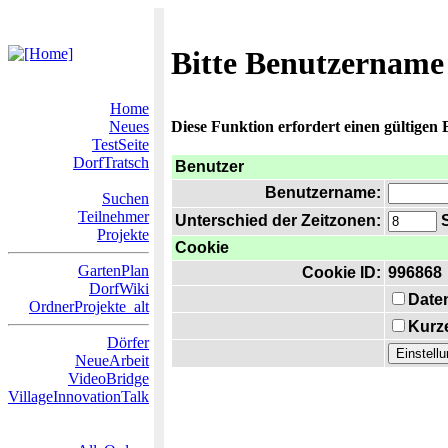
Bitte Benutzername
Home
Neues
Diese Funktion erfordert einen gültigen
TestSeite
DorfTratsch
Benutzer
Benutzername:
Suchen
Teilnehmer
Unterschied der Zeitzonen:
S
Projekte
Cookie
GartenPlan
Cookie ID:
996868
DorfWiki
Date
OrdnerProjekte_alt
Kurze
Dörfer
NeueArbeit
VideoBridge
VillageInnovationTalk