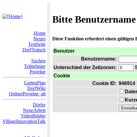
Bitte Benutzername
Home
Neues
Diese Funktion erfordert einen gültigen
TestSeite
DorfTratsch
Benutzer
Benutzername:
Suchen
Teilnehmer
Unterschied der Zeitzonen:
S
Projekte
Cookie
GartenPlan
Cookie ID:
946914
DorfWiki
Date
OrdnerProjekte_alt
Kurze
Dörfer
NeueArbeit
VideoBridge
VillageInnovationTalk