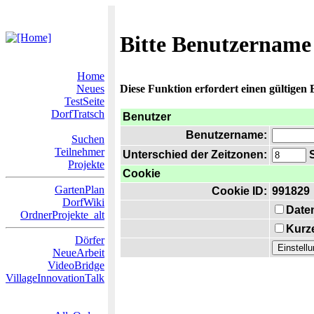
Bitte Benutzername
Home
Neues
Diese Funktion erfordert einen gültigen
TestSeite
DorfTratsch
Benutzer
Benutzername:
Suchen
Teilnehmer
Unterschied der Zeitzonen:
S
Projekte
Cookie
GartenPlan
Cookie ID:
991829
DorfWiki
Date
OrdnerProjekte_alt
Kurze
Dörfer
NeueArbeit
VideoBridge
VillageInnovationTalk