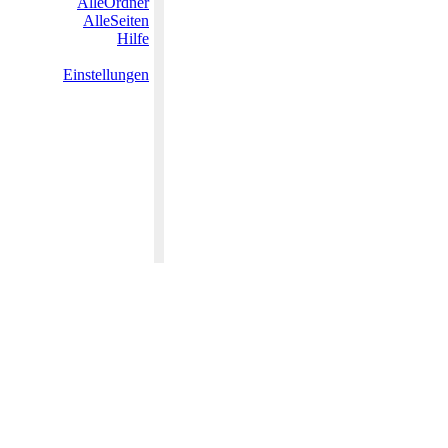
AlleOrdner
AlleSeiten
Hilfe
Einstellungen