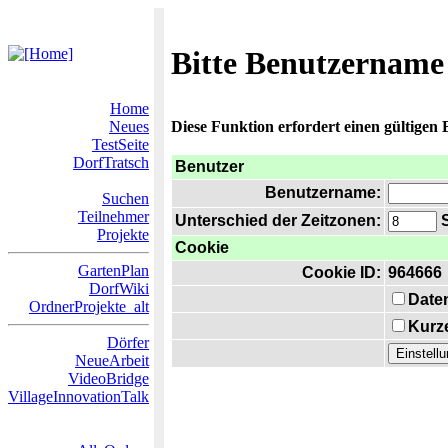
Bitte Benutzername
Home
Neues
Diese Funktion erfordert einen gültigen
TestSeite
DorfTratsch
Benutzer
Benutzername:
Suchen
Teilnehmer
Unterschied der Zeitzonen:
S
Projekte
Cookie
GartenPlan
Cookie ID:
964666
DorfWiki
Date
OrdnerProjekte_alt
Kurze
Dörfer
NeueArbeit
VideoBridge
VillageInnovationTalk