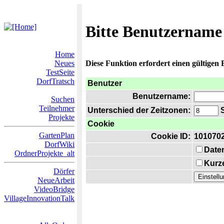
Bitte Benutzername
Home
Neues
Diese Funktion erfordert einen gültigen
TestSeite
DorfTratsch
Benutzer
Benutzername:
Suchen
Teilnehmer
Unterschied der Zeitzonen:
S
Projekte
Cookie
GartenPlan
Cookie ID:
101070
DorfWiki
Date
OrdnerProjekte_alt
Kurze
Dörfer
NeueArbeit
VideoBridge
VillageInnovationTalk