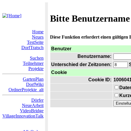
Bitte Benutzername
Home
Neues
Diese Funktion erfordert einen gültigen
TestSeite
DorfTratsch
Benutzer
Benutzername:
Suchen
Teilnehmer
Unterschied der Zeitzonen:
S
Projekte
Cookie
GartenPlan
Cookie ID:
100604
DorfWiki
Date
OrdnerProjekte_alt
Kurze
Dörfer
NeueArbeit
VideoBridge
VillageInnovationTalk