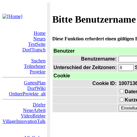
Bitte Benutzername
Home
Neues
Diese Funktion erfordert einen gültigen
TestSeite
DorfTratsch
Benutzer
Benutzername:
Suchen
Teilnehmer
Unterschied der Zeitzonen:
S
Projekte
Cookie
GartenPlan
Cookie ID:
100713
DorfWiki
Date
OrdnerProjekte_alt
Kurze
Dörfer
NeueArbeit
VideoBridge
VillageInnovationTalk