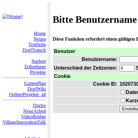
Bitte Benutzername
Home
Neues
Diese Funktion erfordert einen gültigen
TestSeite
DorfTratsch
Benutzer
Benutzername:
Suchen
Teilnehmer
Unterschied der Zeitzonen:
S
Projekte
Cookie
GartenPlan
Cookie ID:
102073
DorfWiki
Date
OrdnerProjekte_alt
Kurze
Dörfer
NeueArbeit
VideoBridge
VillageInnovationTalk