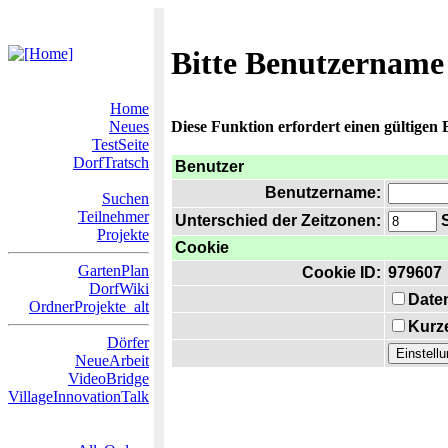
Bitte Benutzername
Home
Neues
Diese Funktion erfordert einen gültigen
TestSeite
DorfTratsch
Benutzer
Benutzername:
Suchen
Teilnehmer
Unterschied der Zeitzonen:
S
Projekte
Cookie
GartenPlan
Cookie ID:
979607
DorfWiki
Date
OrdnerProjekte_alt
Kurze
Dörfer
NeueArbeit
VideoBridge
VillageInnovationTalk