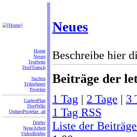
Neues
Home
Beschreibe hier di
Neues
TestSeite
DorfTratsch
Beiträge der le
Suchen
Teilnehmer
Projekte
1 Tag
|
2 Tage
|
3 
GartenPlan
DorfWiki
1 Tag RSS
OrdnerProjekte_alt
Liste der Beiträg
Dörfer
NeueArbeit
VideoBridge