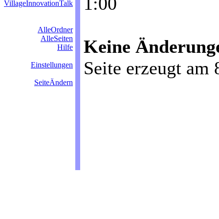
1:00
VillageInnovationTalk
AlleOrdner
AlleSeiten
Keine Änderungen
Hilfe
Seite erzeugt am 
Einstellungen
SeiteÄndern