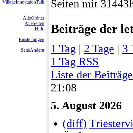
Seiten mit 31443
VillageInnovationTalk
AlleOrdner
AlleSeiten
Beiträge der le
Hilfe
Einstellungen
1 Tag
|
2 Tage
|
3 
SeiteÄndern
1 Tag RSS
Liste der Beiträg
21:08
5. August 2026
(diff)
Triesterv