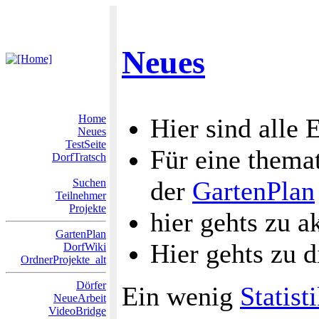
Neues
Home
Hier sind alle 
Neues
TestSeite
Für eine themat
DorfTratsch
der
GartenPlan
Suchen
Teilnehmer
Projekte
hier gehts zu a
GartenPlan
Hier gehts zu 
DorfWiki
OrdnerProjekte_alt
Dörfer
Ein wenig
Statist
NeueArbeit
VideoBridge