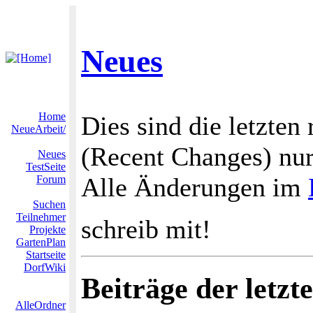
Neues
Home
Dies sind die letzten
NeueArbeit/
(Recent Changes) nur
Neues
TestSeite
Alle Änderungen im
Forum
Suchen
Teilnehmer
schreib mit!
Projekte
GartenPlan
Startseite
DorfWiki
Beiträge der letzt
AlleOrdner