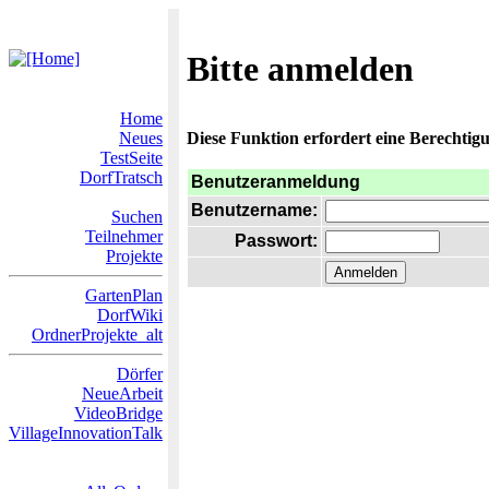
Bitte anmelden
Home
Neues
Diese Funktion erfordert eine Berechtigu
TestSeite
DorfTratsch
Benutzeranmeldung
Benutzername:
Suchen
Teilnehmer
Passwort:
Projekte
GartenPlan
DorfWiki
OrdnerProjekte_alt
Dörfer
NeueArbeit
VideoBridge
VillageInnovationTalk