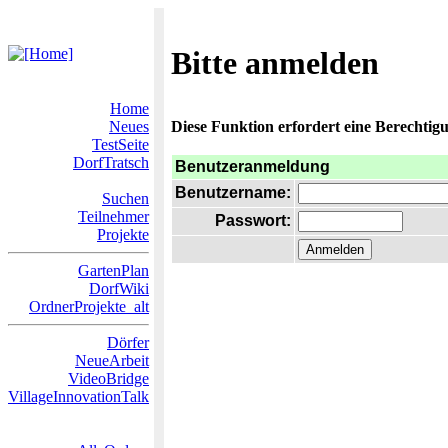
Bitte anmelden
Home
Neues
Diese Funktion erfordert eine Berechtigu
TestSeite
DorfTratsch
Benutzeranmeldung
Benutzername:
Suchen
Teilnehmer
Passwort:
Projekte
GartenPlan
DorfWiki
OrdnerProjekte_alt
Dörfer
NeueArbeit
VideoBridge
VillageInnovationTalk