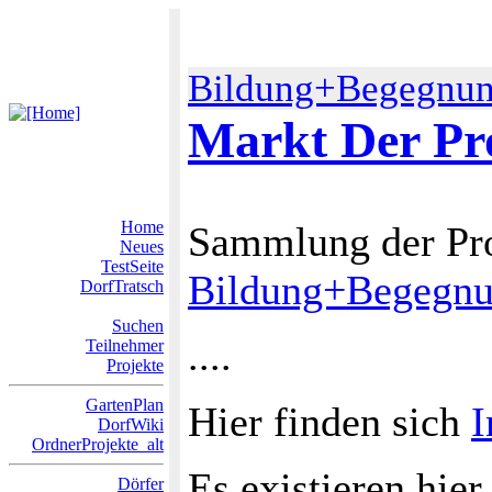
Bildung+Begegnu
Markt Der Pr
Home
Sammlung der Pro
Neues
TestSeite
Bildung+Begegn
DorfTratsch
Suchen
....
Teilnehmer
Projekte
GartenPlan
Hier finden sich
I
DorfWiki
OrdnerProjekte_alt
Es existieren hie
Dörfer