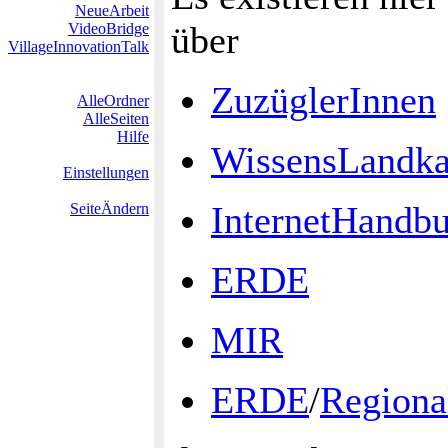
NeueArbeit
über
VideoBridge
VillageInnovationTalk
ZuzüglerInnen
AlleOrdner
AlleSeiten
Hilfe
WissensLandka
Einstellungen
InternetHandb
SeiteÄndern
ERDE
MIR
ERDE
/
Regiona