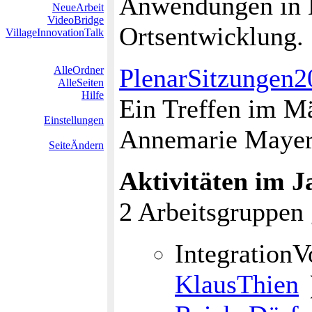
Anwendungen in 
NeueArbeit
VideoBridge
Ortsentwicklung.
VillageInnovationTalk
PlenarSitzungen2
AlleOrdner
AlleSeiten
Hilfe
Ein Treffen im Mä
Einstellungen
Annemarie Mayer
SeiteÄndern
Aktivitäten im J
2 Arbeitsgruppen 
Integration
KlausThien