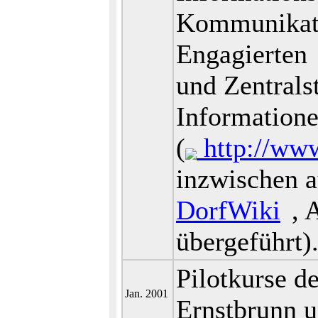
Kommunikati
Engagierten
und Zentrals
Information
(
http://ww
inzwischen a
DorfWiki
, 
übergeführt)
Pilotkurse de
Jan. 2001
Ernstbrunn u