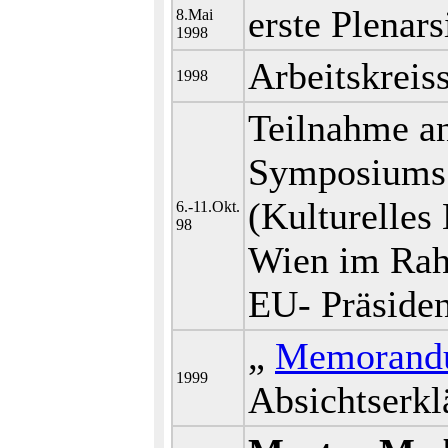
erste Plenar
8.Mai
1998
Arbeitskreis
1998
Teilnahme a
Symposiums
(Kulturelles 
6.-11.Okt.
98
Wien im Ra
EU- Präsiden
„
Memorand
1999
Absichtserk