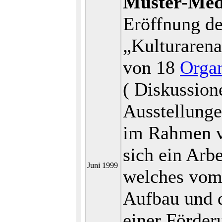
Muster-Me
Eröffnung de
„Kulturaren
von 18
Organ
( Diskussion
Ausstellunge
im Rahmen v
sich ein Arb
Juni 1999
welches vom
Aufbau und 
einer Förder