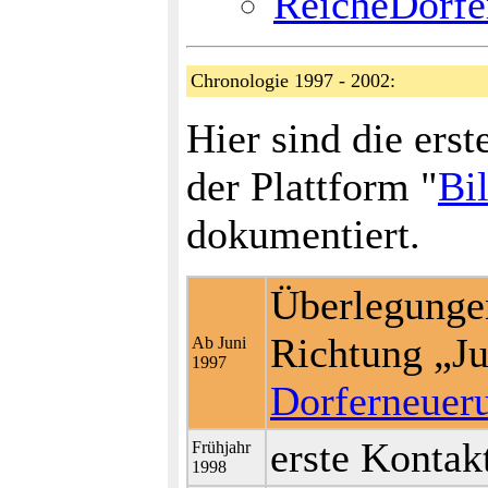
ReicheDörfe
Chronologie 1997 - 2002:
Hier sind die ers
der Plattform "
Bi
dokumentiert.
Überlegunge
Richtung „J
Ab Juni
1997
Dorferneuer
erste Kontak
Frühjahr
1998