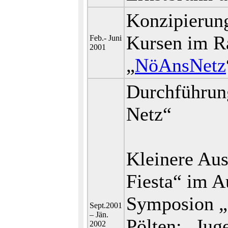
Konzipierung
Kursen im R
Feb.- Juni
2001
„
NöAnsNetz
Durchführun
Netz“
Kleinere Aus
Fiesta“ im A
Symposion „
Sept.2001
– Jän.
Pölten; „Jug
2002