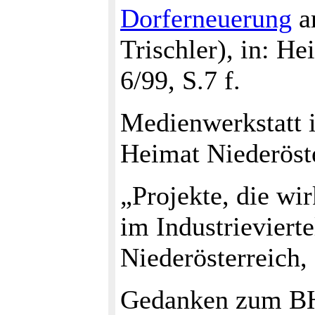
Dorferneuerung
a
Trischler), in: He
6/99, S.7 f.
Medienwerkstatt i
Heimat Niederöste
„Projekte, die wi
im Industrieviert
Niederösterreich,
Gedanken zum BH