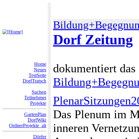
Bildung+Begegnu
Dorf Zeitung
Home
dokumentiert das
Neues
TestSeite
Bildung+Begegn
DorfTratsch
Suchen
PlenarSitzungen2
Teilnehmer
Projekte
Das Plenum im Mä
GartenPlan
DorfWiki
inneren Vernetzu
OrdnerProjekte_alt
Dörfer