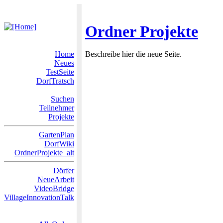
Ordner Projekte
Home
Beschreibe hier die neue Seite.
Neues
TestSeite
DorfTratsch
Suchen
Teilnehmer
Projekte
GartenPlan
DorfWiki
OrdnerProjekte_alt
Dörfer
NeueArbeit
VideoBridge
VillageInnovationTalk