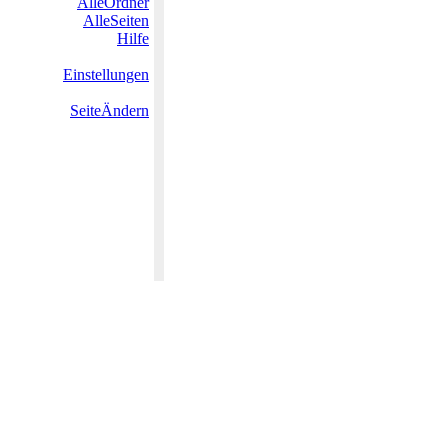
AlleOrdner
AlleSeiten
Hilfe
Einstellungen
SeiteÄndern