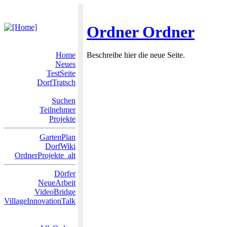
Ordner Ordner
Home
Beschreibe hier die neue Seite.
Neues
TestSeite
DorfTratsch
Suchen
Teilnehmer
Projekte
GartenPlan
DorfWiki
OrdnerProjekte_alt
Dörfer
NeueArbeit
VideoBridge
VillageInnovationTalk