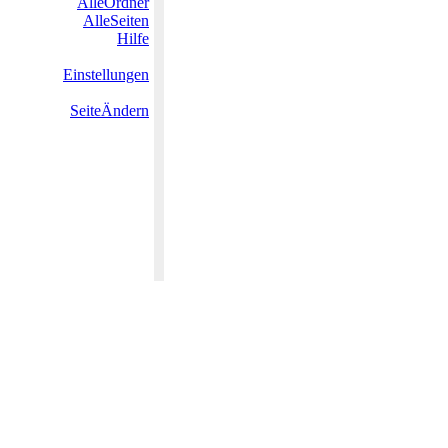
AlleOrdner
AlleSeiten
Hilfe
Einstellungen
SeiteÄndern