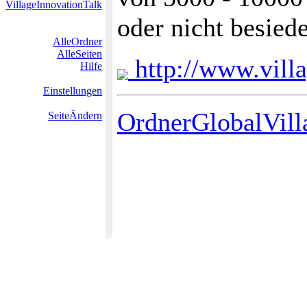
VillageInnovationTalk
oder nicht besied
AlleOrdner
AlleSeiten
http://www.vill
Hilfe
Einstellungen
OrdnerGlobalVil
SeiteÄndern