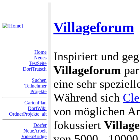
Villageforum
Home
Inspiriert und g
Neues
TestSeite
Villageforum
par
DorfTratsch
eine sehr speziel
Suchen
Teilnehmer
Projekte
Während sich
Cle
GartenPlan
von möglichen An
DorfWiki
OrdnerProjekte_alt
fokussiert
Villag
Dörfer
NeueArbeit
von 5000 - 10000 
VideoBridge