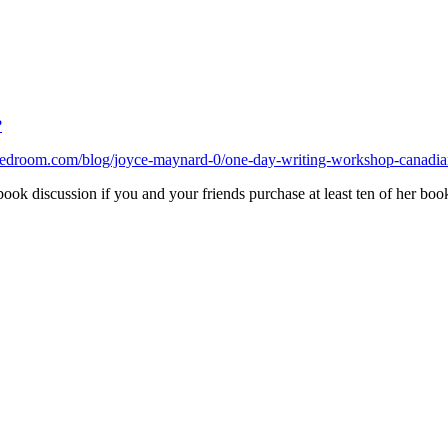
?
edroom.com/blog/joyce-maynard-0/one-day-writing-workshop-canadian
ook discussion if you and your friends purchase at least ten of her boo