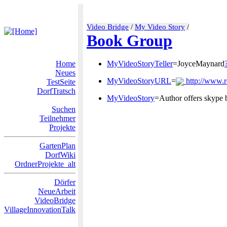
Video Bridge
/
My Video Story
/
Book Group
Home
MyVideoStoryTeller
=JoyceMaynard
Neues
MyVideoStoryURL
=
http://www.r
TestSeite
DorfTratsch
MyVideoStory
=Author offers skype b
Suchen
Teilnehmer
Projekte
GartenPlan
DorfWiki
OrdnerProjekte_alt
Dörfer
NeueArbeit
VideoBridge
VillageInnovationTalk