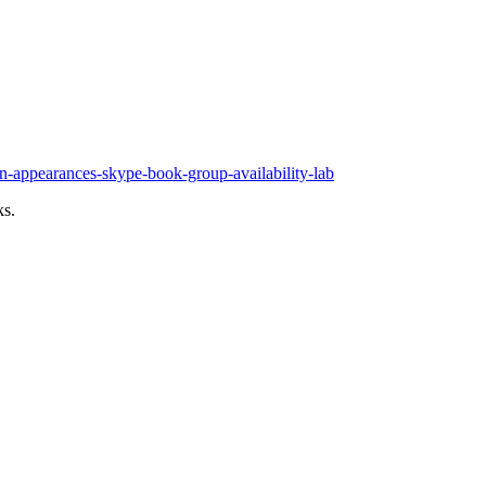
-appearances-skype-book-group-availability-lab
ks.