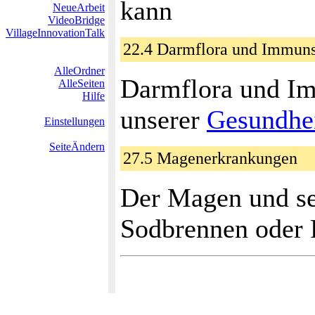
kann
NeueArbeit
VideoBridge
VillageInnovationTalk
22.4 Darmflora und Immun
AlleOrdner
Darmflora und I
AlleSeiten
Hilfe
unserer
Gesundhe
Einstellungen
SeiteÄndern
27.5 Magenerkrankungen
Der Magen und s
Sodbrennen oder 