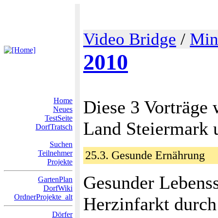
Video Bridge
/
Min
2010
Home
Diese 3 Vorträge
Neues
TestSeite
Land Steiermark 
DorfTratsch
Suchen
Teilnehmer
25.3. Gesunde Ernährung
Projekte
Gesunder Lebenss
GartenPlan
DorfWiki
OrdnerProjekte_alt
Herzinfarkt durch
Dörfer