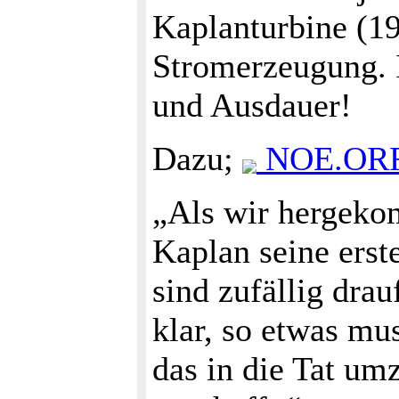
Kaplanturbine (1
Stromerzeugung. I
und Ausdauer!
Dazu;
NOE.ORF 
„Als wir hergekom
Kaplan seine erste
sind zufällig dra
klar, so etwas mu
das in die Tat um