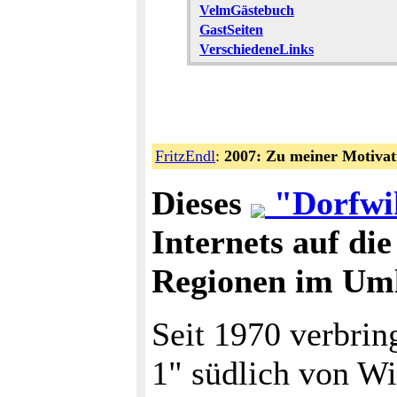
VelmGästebuch
GastSeiten
VerschiedeneLinks
FritzEndl
:
2007: Zu meiner Motivati
Dieses
"Dorfwi
Internets auf di
Regionen im Uml
Seit 1970 verbrin
1" südlich von W