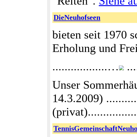
"Reiten".
Siehe a
DieNeuhofseen
bieten seit 1970
Erholung und Fre
..................…
....
Unser Sommerhäus
14.3.2009) ........
(privat)..............
TennisGemeinschaftNeuho