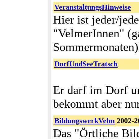
VeranstaltungsHinweise
Hier ist jeder/jed
"VelmerInnen" (ga
Sommermonaten) f
DorfUndSeeTratsch
Er darf im Dorf u
bekommt aber nur
BildungswerkVelm
2002-2
Das "Örtliche Bi