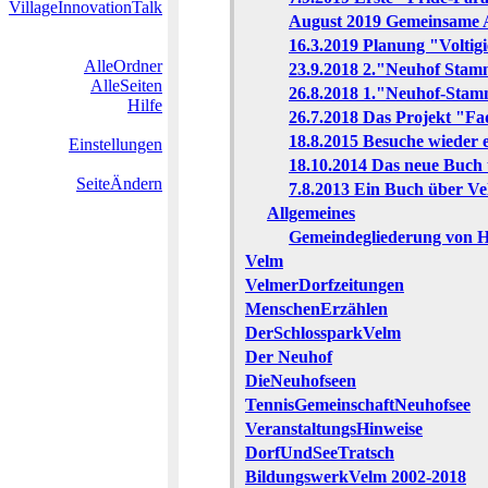
VillageInnovationTalk
August 2019 Gemeinsame Ak
16.3.2019 Planung "Voltig
AlleOrdner
23.9.2018 2."Neuhof Stam
AlleSeiten
26.8.2018 1."Neuhof-Stam
Hilfe
26.7.2018 Das Projekt "Fa
18.8.2015 Besuche wieder
Einstellungen
18.10.2014 Das neue Buch 
SeiteÄndern
7.8.2013 Ein Buch über Ve
Allgemeines
Gemeindegliederung von 
Velm
VelmerDorfzeitungen
MenschenErzählen
DerSchlossparkVelm
Der Neuhof
DieNeuhofseen
TennisGemeinschaftNeuhofsee
VeranstaltungsHinweise
DorfUndSeeTratsch
BildungswerkVelm 2002-2018