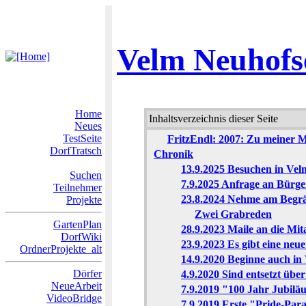
Velm Neuhofs
Home
Inhaltsverzeichnis dieser Seite
Neues
TestSeite
FritzEndl: 2007: Zu meiner Mo
DorfTratsch
Chronik
13.9.2025 Besuchen in Vel
Suchen
7.9.2025 Anfrage an Bür
Teilnehmer
23.8.2024 Nehme am Begräb
Projekte
Zwei Grabreden
GartenPlan
28.9.2023 Maile an die Mit
DorfWiki
23.9.2023 Es gibt eine neu
OrdnerProjekte_alt
14.9.2020 Beginne auch in
Dörfer
4.9.2020 Sind entsetzt übe
NeueArbeit
7.9.2019 "100 Jahr Jubil
VideoBridge
7.9.2019 Erste "Pride-Pa