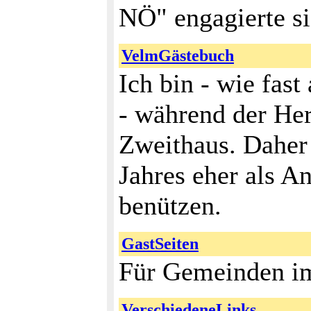
NÖ" engagierte s
VelmGästebuch
Ich bin - wie fas
- während der Her
Zweithaus. Daher 
Jahres eher als A
benützen.
GastSeiten
Für Gemeinden i
VerschiedeneLinks