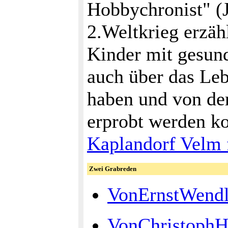
Hobbychronist" (J
2.Weltkrieg erzäh
Kinder mit gesund
auch über das Le
haben und von de
erprobt werden ko
Kaplandorf Velm f
Zwei Grabreden
VonErnstWend
VonChristophHo