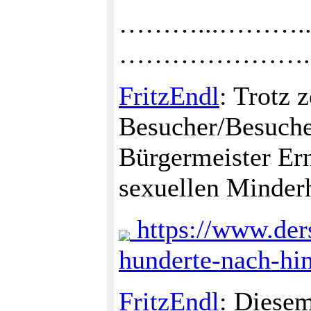
………...………..
………………….…..F
FritzEndl
: Trotz 
Besucher/Besuche
Bürgermeister Ern
sexuellen Minderh
https://www.der
hunderte-nach-hi
FritzEndl
: Diesem