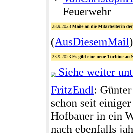
Feuerwehr
28.9.2023
Maile an die Mitarbeiterin der
(
AusDiesemMail
23.9.2023
Es gibt eine neue Turbine an S
Siehe weiter unt
FritzEndl
: Günte
schon seit einige
Hofbauer in ein W
nach ebenfalls ja