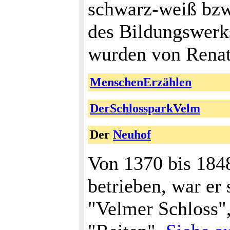
schwarz-weiß bzw
des Bildungswerk
wurden von Renate
MenschenErzählen
DerSchlossparkVelm
Der
Neuhof
Von 1370 bis 184
betrieben, war er
"Velmer Schloss",