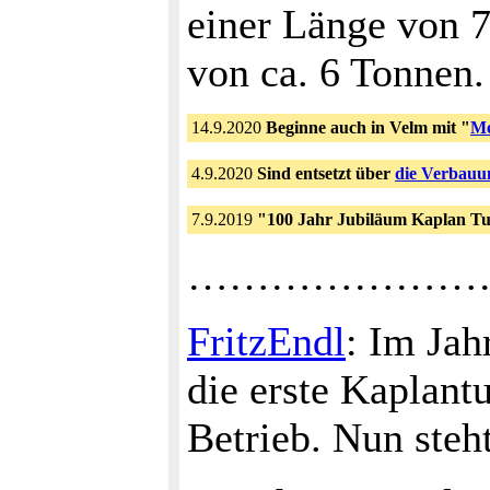
einer Länge von 
von ca. 6 Tonnen.
14.9.2020
Beginne auch in Velm mit "
Me
4.9.2020
Sind entsetzt über
die Verbauu
7.9.2019
"100 Jahr Jubiläum Kaplan T
………………………
FritzEndl
: Im Jah
die erste Kaplantu
Betrieb. Nun ste