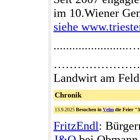
im 10.Wiener Gem
siehe www.triester
.................
……………………
Landwirt am Feld
Chronik
13.9.2025
Besuchen in
Velm
die Feier "
FritzEndl
: Bürger
J&O
bei Obmann D