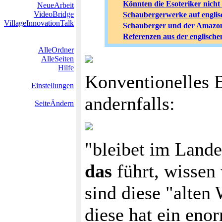
Könnten die Esoteriker nicht 
NeueArbeit
VideoBridge
Schaubergerwerke auf englis
VillageInnovationTalk
Schauberger und der Amazo
Referenzen aus der englisch
AlleOrdner
AlleSeiten
Hilfe
Konventionelles 
Einstellungen
andernfalls:
SeiteÄndern
"bleibet im Lande
das
führt, wissen 
sind diese "alten 
diese hat ein en