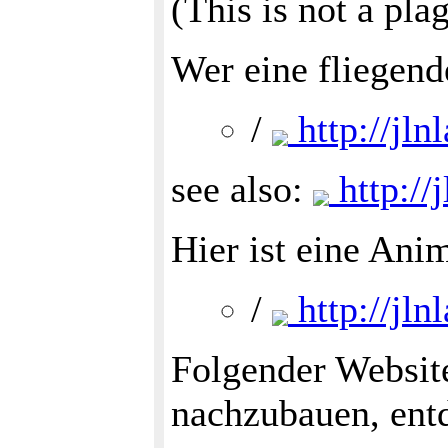
(This is not a plag
Wer eine fliegend
/
http://jln
see also:
http://
Hier ist eine Ani
/
http://jln
Folgender Website
nachzubauen, ent