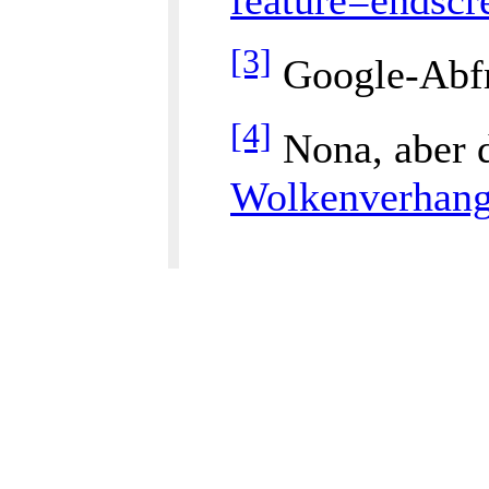
[3]
Google-Abfr
[4]
Nona, aber d
Wolkenverhan