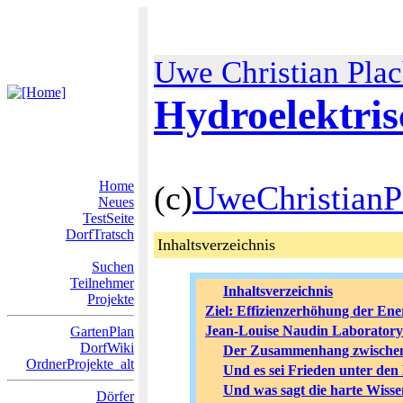
Uwe Christian Pla
Hydroelektris
Home
(c)
UweChristianP
Neues
TestSeite
DorfTratsch
Inhaltsverzeichnis
Suchen
Teilnehmer
Inhaltsverzeichnis
Projekte
Ziel: Effizienzerhöhung der E
Jean-Louise Naudin Laboratory 
GartenPlan
DorfWiki
Der Zusammenhang zwischen d
OrdnerProjekte_alt
Und es sei Frieden unter den
Und was sagt die harte Wisse
Dörfer