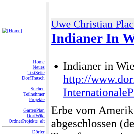
Uwe Christian Pla
Indianer In 
Home
Indianer in Wi
Neues
TestSeite
http://www.dor
DorfTratsch
Internationale
Suchen
Teilnehmer
Projekte
Erbe vom Amerikan
GartenPlan
DorfWiki
abgeschlossen (de
OrdnerProjekte_alt
Dörfer