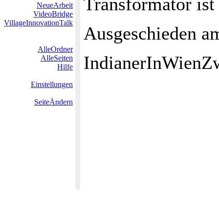
Transformator ist
NeueArbeit
VideoBridge
VillageInnovationTalk
Ausgeschieden am
AlleOrdner
IndianerInWienZ
AlleSeiten
Hilfe
Einstellungen
SeiteÄndern