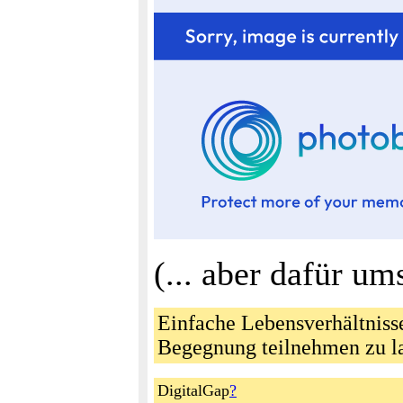
(... aber dafür um
Einfache Lebensverhältniss
Begegnung teilnehmen zu la
DigitalGap
?