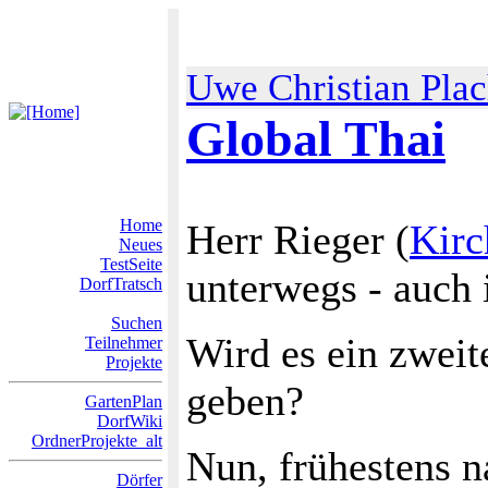
Uwe Christian Pla
Global Thai
Home
Herr Rieger (
Kirc
Neues
TestSeite
unterwegs - auch 
DorfTratsch
Suchen
Wird es ein zweit
Teilnehmer
Projekte
geben?
GartenPlan
DorfWiki
OrdnerProjekte_alt
Nun, frühestens 
Dörfer