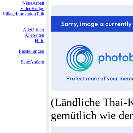
NeueArbeit
VideoBridge
VillageInnovationTalk
AlleOrdner
AlleSeiten
Hilfe
Einstellungen
SeiteÄndern
(Ländliche Thai-Ko
gemütlich wie der