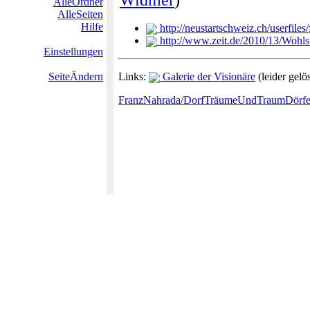
Widmer
)
AlleOrdner
AlleSeiten
Hilfe
http://neustartschweiz.ch/userfi
http://www.zeit.de/2010/13/Wohls
Einstellungen
SeiteÄndern
Links:
Galerie der Visionäre
(leider gelö
FranzNahrada/DorfTräumeUndTraumDörfe