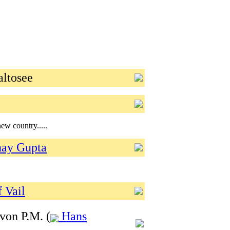
ltosee
w country.....
nay Gupta
 Vail
von P.M. (
Hans