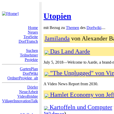
Utopien
Home
mit Bezug zu
Themen
des
Dorfwiki
....
Neues
TestSeite
Jamilanda
von Alexander Ba
DorfTratsch
Das Land Aarde
Suchen
Teilnehmer
Projekte
July 5, 2018—Welcome to Aarde, a brand-ne
GartenPlan
"The Unplugged" von Vi
DorfWiki
OrdnerProjekte_alt
A Video News Report from 2030.
Dörfer
NeueArbeit
Hamlet Economy von Jeff
VideoBridge
VillageInnovationTalk
Kartoffeln und Computer