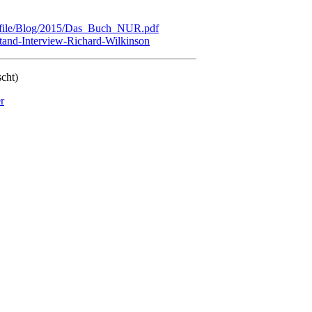
les/file/Blog/2015/Das_Buch_NUR.pdf
tand-Interview-Richard-Wilkinson
scht)
r