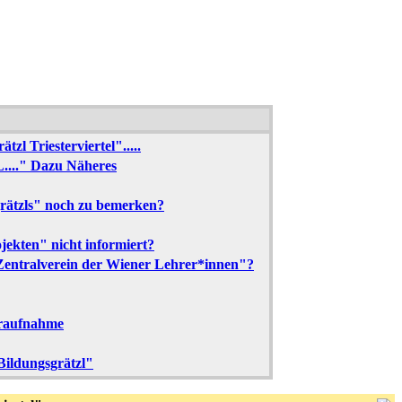
l Triesterviertel".....
." Dazu Näheres
grätzls" noch zu bemerken?
ekten" nicht informiert?
entralverein der Wiener Lehrer*innen"?
eraufnahme
Bildungsgrätzl"