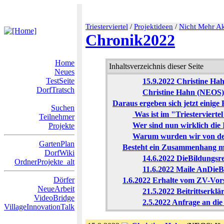
Triesterviertel
/
Projektideen
/
Nicht Mehr Ak
Chronik2022
Home
Inhaltsverzeichnis dieser Seite
Neues
TestSeite
15.9.2022 Christine Hah
DorfTratsch
Christine Hahn (NE
Daraus ergeben sich jetzt einige
Suchen
Was ist im "Triesterviert
Teilnehmer
Wer sind nun wirklich die I
Projekte
Warum wurden wir von den 
GartenPlan
Besteht ein Zusammenhang mi
DorfWiki
14.6.2022 DieBildungsr
OrdnerProjekte_alt
11.6.2022 Maile AnDieB
Dörfer
1.6.2022 Erhalte vom ZV-Vo
NeueArbeit
21.5.2022 Beitrittserkl
VideoBridge
2.5.2022 Anfrage an di
VillageInnovationTalk