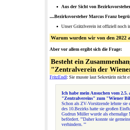
Aus der Sicht von Bezirksvorstehe
....Bezirksvorsteher Marcus Franz begrüßt
Unser Grätzlverein ist offiziell noch
Warum wurden wir von den 2022 an
Aber vor allem ergibt sich die Frage:
Besteht ein Zusammenhan
"Zentralverein der Wiene
FritzEndl
: Sie musste laut Sekretärin nicht
Ich habe mein Ansuchen vom 2.5. 
"Zentralvereins" zum "Wiener Bil
Schon als ZV-Vorsitzende lehnte sie d
des 10.Bezirks hatte sie großen Einflu
Gudrun Müller wurde als ehemalige M
befördert. '''Daher konnte sie geme
verhindern. '''