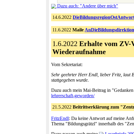
Dazu auch: "Andere über mich"
14.6.2022
DieBildungsregionOstAntwort
11.6.2022
Maile
AnDieBildungsdirektio
1.6.2022
Erhalte vom ZV-
Wiederaufnahme
Vom Sekretariat:
Sehr geehrter Herr Endl, lieber Fritz, lau
stattgegeben wurde.
Dazu auch mein Mai-Beitrag in "Gedanken 
lehrerschaft-geworden/
21.5.2022
Beitrittserklärung zum "Zent
FritzEndl
: Da keine Antwort auf meine Anfr
Thema "Bildungsgrätzl" innerhalb des "Zen
Dazu passen auch meine
Leserbriefe 20