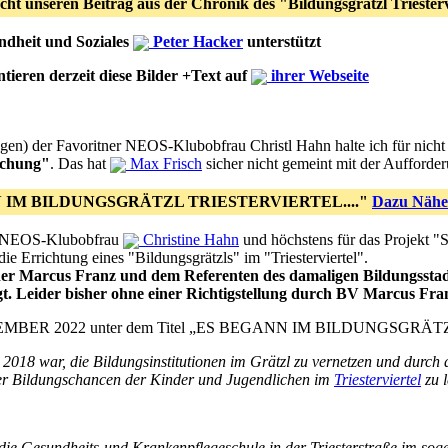
ht unseren Beitrag aus der Chronik des "Bildungsgrätzl Triestervie
ndheit und Soziales
Peter Hacker
unterstützt
ieren derzeit diese Bilder +Text auf
ihrer Webseite
n) der Favoritner NEOS-Klubobfrau Christl Hahn halte ich für nicht „g
lschung"
. Das hat
Max Frisch
sicher nicht gemeint mit der Aufforder
ANN IM BILDUNGSGRÄTZL TRIESTERVIERTEL...."
Dazu Nähe
ner NEOS-Klubobfrau
Christine Hahn
und höchstens für das Projekt "S
r die Errichtung eines "Bildungsgrätzls" im "Triesterviertel".
her Marcus Franz und dem Referenten des damaligen Bildungssta
t. Leider bisher ohne einer Richtigstellung durch BV Marcus Fra
. SEPTEMBER 2022 unter dem Titel „ES BEGANN IM BILDUNGSGR
 2018 war, die Bildungsinstitutionen im Grätzl zu vernetzen und durch
er Bildungschancen der Kinder und Jugendlichen im
Triesterviertel
zu l
ie Gesundheits-und Krankenpflegeschule in der Triesterstraße im soge