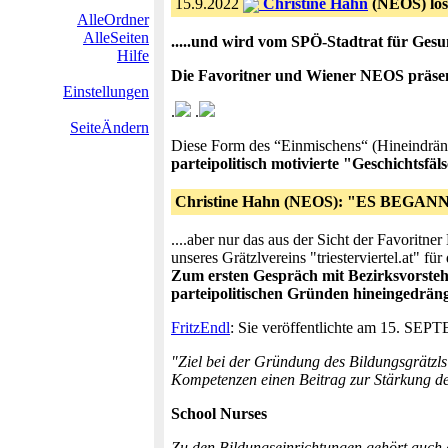
15.9.2022
Christine Hahn
(NEOS) lösc
AlleOrdner
AlleSeiten
.....und wird vom SPÖ-Stadtrat für Gesu
Hilfe
Die Favoritner und Wiener NEOS präsent
Einstellungen
.
.
SeiteÄndern
Diese Form des “Einmischens“ (Hineindränge
parteipolitisch motivierte "Geschichtsfä
Christine Hahn (NEOS): "ES BEG
....aber nur das aus der Sicht der Favorit
unseres Grätzlvereins "triesterviertel.at" fü
Zum ersten Gespräch mit Bezirksvorste
parteipolitischen Gründen hineingedräng
FritzEndl
: Sie veröffentlichte am 15
"Ziel bei der Gründung des Bildungsgrätzls
Kompetenzen einen Beitrag zur Stärkung d
School Nurses
Zu den Bildungseinrichtungen gehört auch d