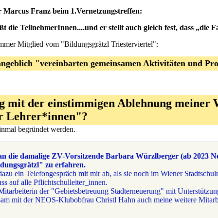
r Marcus Franz beim 1.Vernetzungstreffen:
 die TeilnehmerInnen....und er stellt auch gleich fest, dass „die Fa
 immer Mitglied vom "Bildungsgrätzl Triesterviertel":
geblich "vereinbarten gemeinsamen Aktivitäten und Proj
g mit der einstimmigen Ablehnung meiner 
r Lehrer*innen"?
 einmal begründet werden.
an die damalige ZV-Vorsitzende Barbara Würzlberger (ab 2023 N
dungsgrätzl" zu erfahren.
azu ein Telefongespräch mit mir ab, als sie noch im Wiener Stadtschulr
ss auf alle Pflichtschulleiter_innen.
itarbeiterin der "Gebietsbetreuung Stadterneuerung" mit Unterstützun
insam mit der NEOS-Klubobfrau Christl Hahn auch meine weitere Mitarb