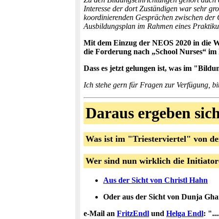
Interesse der dort Zuständigen war sehr gr
koordinierenden Gesprächen zwischen der Ge
Ausbildungsplan im Rahmen eines Prakti
Mit dem Einzug der NEOS 2020 in die Wi
die Forderung nach „School Nurses“ 
Dass es jetzt gelungen ist, was im "Bildu
Ich stehe gern für Fragen zur Verfügung, b
Daraus ergeben sich
Was ist im "Triesterviertel" von d
Wer sind nun wirklich die Initiator
Aus der Sicht von Christl Hahn
Oder aus der Sicht von Dunja Ghar
e-Mail an
FritzEndl
und
Helga Endl
: ".