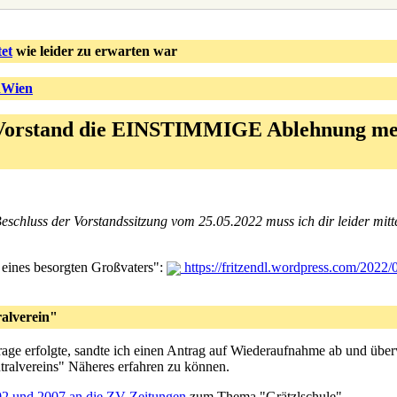
et
wie leider zu erwarten war
nWien
Vorstand die EINSTIMMIGE Ablehnung mei
t Beschluss der Vorstandssitzung vom 25.05.2022 muss ich dir leider mi
eines besorgten Großvaters":
https://fritzendl.wordpress.com/2022/
ralverein"
age erfolgte, sandte ich einen Antrag auf Wiederaufnahme ab und über
tralvereins" Näheres erfahren zu können.
02 und 2007 an die ZV-Zeitungen
zum Thema "Grätzlschule"