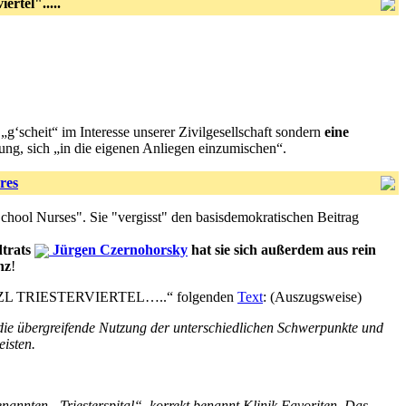
rtel".....
‘scheit“ im Interesse unserer Zivilgesellschaft sondern
eine
ung, sich „in die eigenen Anliegen einzumischen“.
res
chool Nurses". Sie "vergisst" den basisdemokratischen Beitrag
dtrats
Jürgen Czernohorsky
hat sie sich außerdem aus rein
nz
!
ÄTZL TRIESTERVIERTEL…..“ folgenden
Text
: (Auszugsweise)
 die übergreifende Nutzung der unterschiedlichen Schwerpunkte und
eisten.
nannten „Triesterspital“, korrekt benannt Klinik Favoriten. Das