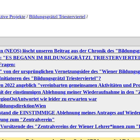
tive Projekte
/
Bildungsgrätzl Triesterviertel
/
n (NEOS) löscht unseren Beitrag aus der Chronik des "Bildungsgrätz
OS): "ES BEGANN IM BILDUNGSGRÄTZL TRIESTERVIERTEL...
 Fragen:
el" von der ursprünglichen Vernetzungsidee des "Wiener Bildungs
nitiatoren des "Bildungsgrätzl Triesterviertel"?
2022 angeblich "vereinbarten gemeinsamen Aktivitäten und Proj
t der einstimmigen Ablehnung meiner Wiederaufnahme in den "Z
egionOstAntwortet wie leider zu erwarten war
ildungsdirektionWien
rstand die EINSTIMMIGE Ablehnung meines Antrages auf Wied
ärung zum "Zentralverein"
e Vorsitzende des "Zentralvereins der Wiener Lehrer*innen zum "