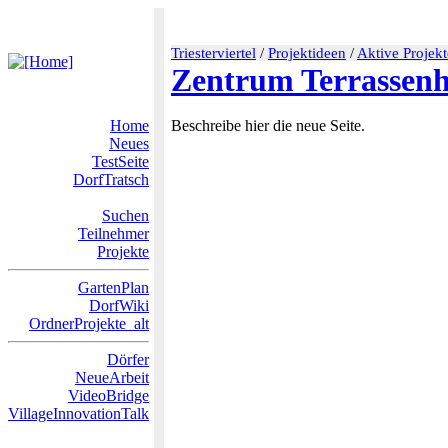
Triesterviertel
/
Projektideen
/
Aktive Projekt
Zentrum Terrassen
Home
Beschreibe hier die neue Seite.
Neues
TestSeite
DorfTratsch
Suchen
Teilnehmer
Projekte
GartenPlan
DorfWiki
OrdnerProjekte_alt
Dörfer
NeueArbeit
VideoBridge
VillageInnovationTalk