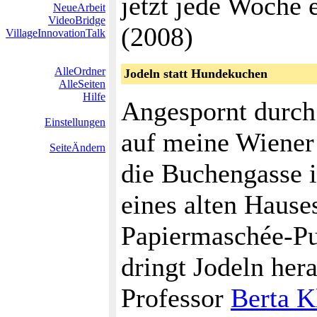
jetzt jede Woch
NeueArbeit
VideoBridge
(2008)
VillageInnovationTalk
AlleOrdner
Jodeln statt Hundekuchen
AlleSeiten
Hilfe
Angespornt durch 
Einstellungen
auf meine Wiener 
SeiteÄndern
die Buchengasse i
eines alten Hause
Papiermaschée-Pu
dringt Jodeln her
Professor
Berta K