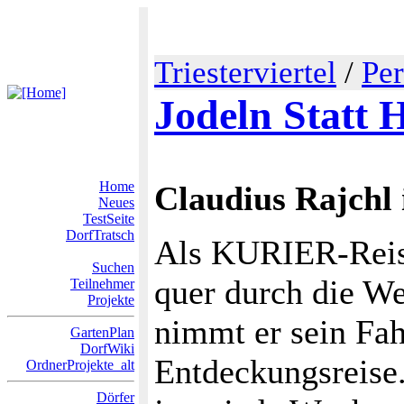
Triesterviertel
/
Per
Jodeln Statt
Home
Claudius Rajc
Neues
TestSeite
DorfTratsch
Als KURIER-Reise
Suchen
quer durch die W
Teilnehmer
Projekte
nimmt er sein Fah
GartenPlan
DorfWiki
Entdeckungsreise. 
OrdnerProjekte_alt
Dörfer