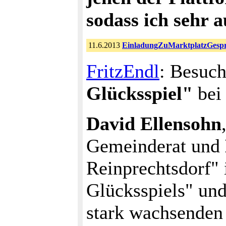
sodass ich sehr a
11.6.2013
EinladungZuMarktplatzGesp
FritzEndl
: Besuc
Glücksspiel"
bei
David Ellensohn
Gemeinderat und
Reinprechtsdorf" 
Glücksspiels" un
stark wachsenden 