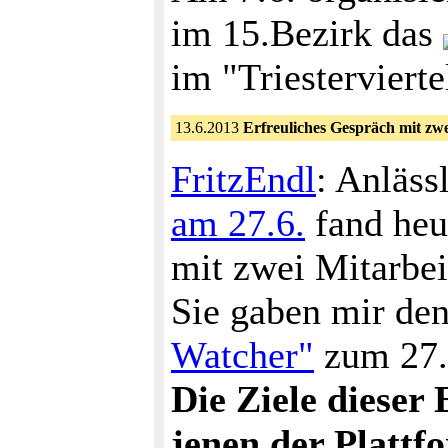
im 15.Bezirk das
im "Triestervierte
13.6.2013
Erfreuliches Gespräch mit zw
FritzEndl
: Anläss
am 27.6.
fand heu
mit zwei Mitarbei
Sie gaben mir de
Watcher"
zum 27.6
Die Ziele diese
jenen der Plattf