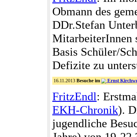
Obmann des geme
DDr.Stefan Unterb
MitarbeiterInnen 
Basis Schüler/Sch
Defizite zu unters
16.11.2013
Besuche im
Ernst Kirchw
FritzEndl
: Erstma
EKH-Chronik
). 
jugendliche Besuc
Jahre) von 19-22