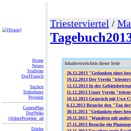
Triesterviertel
/
Ma
Tagebuch201
Home
Inhaltsverzeichnis dieser Seite
Neues
TestSeite
26.12.2013 "Gedanken eines be
DorfTratsch
19.12.2013 Der Verein "triesterv
12.12.2013 In der Gebietsbetre
Suchen
Teilnehmer
11.12.2013 Unser Verein "triest
Projekte
10.12.2013 Gespräch mit Uwe Ch
6.12.2013 Besuche den "Tag de
GartenPlan
30.11.2013 "Gedanken eines bes
DorfWiki
29.11.2013 "Wandern mit andern
OrdnerProjekte_alt
27.11.2013 Besuche ein Planungstr
Dörfer
23.11.2013 Erweitere mein Fac