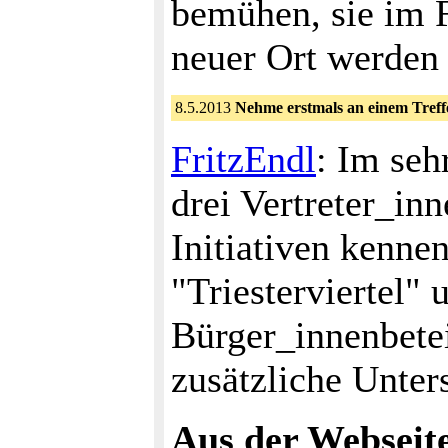
bemühen, sie im 
neuer Ort werden 
8.5.2013
Nehme erstmals an einem Treffe
FritzEndl
: Im seh
drei Vertreter_in
Initiativen kenn
"Triesterviertel" 
Bürger_innenbetei
zusätzliche Unter
Aus der Webseit