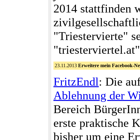
2014 stattfinden 
zivilgesellschaf
"Triestervierte" s
"triesterviertel.a
23.11.2013
Erweitere mein Facebook-N
FritzEndl
: Die au
Ablehnung der W
Bereich BürgerInn
erste praktische 
bisher um eine E