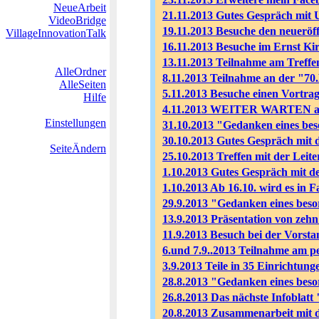
NeueArbeit
21.11.2013 Gutes Gespräch mit 
VideoBridge
19.11.2013 Besuche den neueröf
VillageInnovationTalk
16.11.2013 Besuche im Ernst K
13.11.2013 Teilnahme am Treff
AlleOrdner
8.11.2013 Teilnahme an der "7
AlleSeiten
5.11.2013 Besuche einen Vortra
Hilfe
4.11.2013 WEITER WARTEN auf
Einstellungen
31.10.2013 "Gedanken eines beso
30.10.2013 Gutes Gespräch mit 
SeiteÄndern
25.10.2013 Treffen mit der Lei
1.10.2013 Gutes Gespräch mit d
1.10.2013 Ab 16.10. wird es in 
29.9.2013 "Gedanken eines besor
13.9.2013 Präsentation von zeh
11.9.2013 Besuch bei der Vorst
6.und 7.9..2013 Teilnahme am p
3.9.2013 Teile in 35 Einrichtunge
28.8.2013 "Gedanken eines bes
26.8.2013 Das nächste Infoblatt 
20.8.2013 Zusammenarbeit mit d