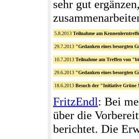
sehr gut ergänzen
zusammenarbeite
5.8.2013
Teilnahme am Kennenlerntreff
29.7.2013
"Gedanken eines besorgten G
10.7.2013
Teilnahme am Treffen von "
29.6.2013
"Gedanken eines besorgten G
18.6.2013
Besuch der "Initiative Grüne
FritzEndl
: Bei me
über die Vorbere
berichtet. Die Er