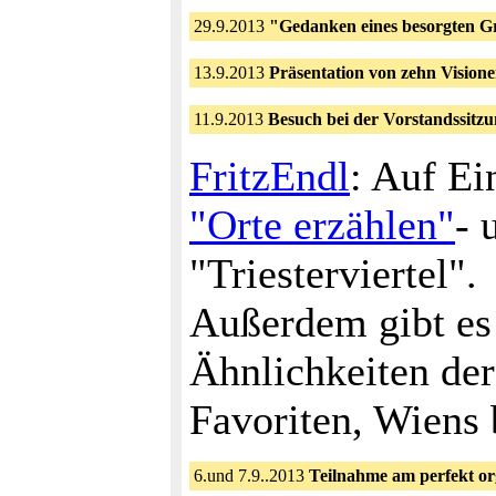
29.9.2013
"Gedanken eines besorgten G
13.9.2013
Präsentation von zehn Vision
11.9.2013
Besuch bei der Vorstandssit
FritzEndl
: Auf E
"Orte erzählen"
- 
"Triesterviertel".
Außerdem gibt es 
Ähnlichkeiten der
Favoriten, Wiens 
6.und 7.9..2013
Teilnahme am perfekt o