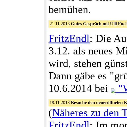
bemühen.
21.11.2013
Gutes Gespräch mit Ulli Fuc
FritzEndl
: Die Au
3.12. als neues M
wird, stehen günst
Dann gäbe es "grün
10.6.2014 bei
"W
19.11.2013
Besuche den neueröffneten K
(
Näheres zu den 
FritzEndl
: Im mon