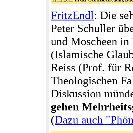
FritzEndl
: Die se
Peter Schuller üb
und Moscheen in W
(Islamische Glau
Reiss (Prof. für 
Theologischen Fak
Diskussion mündet
gehen Mehrheits
(
Dazu auch "Phöni