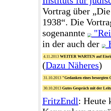
Instituts für jüd
Vortrag über „Di
1938“. Die Vortra
sogenannte
"Rei
in der auch der
H
4.11.2013
WEITER WARTEN auf Eisrin
(
Dazu Näheres
)
31.10.2013
"Gedanken eines besorgten 
30.10.2013
Gutes Gespräch mit der Lei
FritzEndl
: Heute 