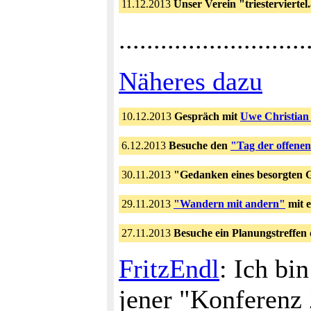
11.12.2013
Unser Verein "triesterviertel
...........................
Näheres dazu
10.12.2013
Gespräch mit
Uwe Christian
6.12.2013
Besuche den
"Tag der offene
30.11.2013
"Gedanken eines besorgten 
29.11.2013
"Wandern mit andern"
mit e
27.11.2013
Besuche ein Planungstreffen
FritzEndl
: Ich bi
jener "Konferenz 