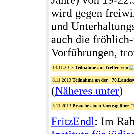
wird gegen freiwil
und Unterhaltung
auch die fröhlich
Vorführungen, tro
13.11.2013
Teilnahme am Treffen von
8.11.2013
Teilnahme an der "70.Lande
(
Näheres unter
)
5.11.2013
Besuche einen Vortrag über "
FritzEndl
: Im Rah