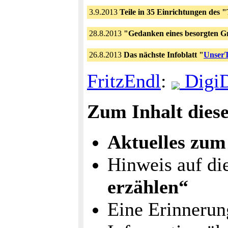
3.9.2013
Teile in 35 Einrichtungen des "T
28.8.2013
"Gedanken eines besorgten G
26.8.2013
Das nächste Infoblatt "
UnserT
FritzEndl
:
Digi
Zum Inhalt dies
Aktuelles zum
Hinweis auf di
erzählen“
Eine Erinnerun