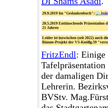
DI Shams Asadi
.
29.9.2019 Im "Gedankenbuch":
Jede
20.5.2019 Enttäuschende Präsentation d
21 Jahren
Leider ist inzwischen (seit 2022) auch 
Bäume-Projekt der VS-Knöllg.59 "ver
FritzEndl
: Einige
Tafelpräsentatio
der damaligen Dir
Lehrerin. Bezirk
BVStv. Mag.Fürst 
das Stadtgartena