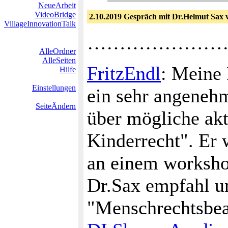
NeueArbeit
VideoBridge
2.10.2019 Gespräch mit Dr.Helmut Sax 
VillageInnovationTalk
…………………
AlleOrdner
AlleSeiten
FritzEndl
: Meine 
Hilfe
Einstellungen
ein sehr angeneh
SeiteÄndern
über mögliche akt
Kinderrecht". Er 
an einem worksho
Dr.Sax empfahl un
"Menschrechtsbea