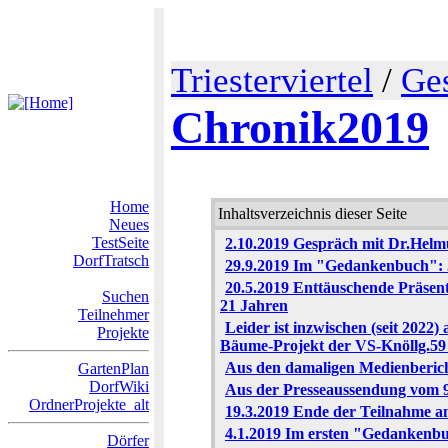
Triesterviertel
/
Ge
Chronik2019
Home
Inhaltsverzeichnis dieser Seite
Neues
TestSeite
2.10.2019 Gespräch mit Dr.Helm
DorfTratsch
29.9.2019 Im "Gedankenbuch": 
20.5.2019 Enttäuschende Präsent
Suchen
21 Jahren
Teilnehmer
Leider ist inzwischen (seit 2022
Projekte
Bäume-Projekt der VS-Knöllg.5
Aus den damaligen Medienberic
GartenPlan
DorfWiki
Aus der Presseaussendung vom 9
OrdnerProjekte_alt
19.3.2019 Ende der Teilnahme am
4.1.2019 Im ersten "Gedankenbu
Dörfer