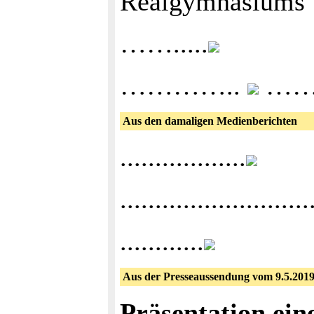
Realgymnasiums
…….....
…………..
…….
Aus den damaligen Medienberichten
..................
...........................
............
Aus der Presseaussendung vom 9.5.201
Präsentation ein