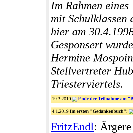
Im Rahmen eines 
mit Schulklassen
hier am 30.4.1998
Gesponsert wurden
Hermine Mospoint
Stellvertreter Hu
Triesterviertels.
19.3.2019
Ende der Teilnahme am "Bil
4.1.2019
Im ersten "Gedankenbuch":
FritzEndl
: Ärgere