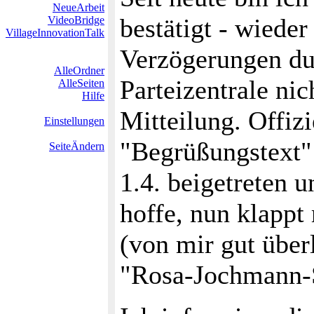
NeueArbeit
bestätigt - wiede
VideoBridge
VillageInnovationTalk
Verzögerungen du
AlleOrdner
Parteizentrale n
AlleSeiten
Hilfe
Mitteilung. Offiz
Einstellungen
"Begrüßungstext"
SeiteÄndern
1.4. beigetreten 
hoffe, nun klappt
(von mir gut über
"Rosa-Jochmann