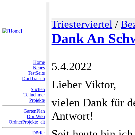
Triesterviertel
/
Bez
Dank An Sch
Home
5.4.2022
Neues
TestSeite
DorfTratsch
Lieber Viktor,
Suchen
Teilnehmer
vielen Dank für d
Projekte
GartenPlan
Antwort!
DorfWiki
OrdnerProjekte_alt
Seit heute bin ich
Dörfer