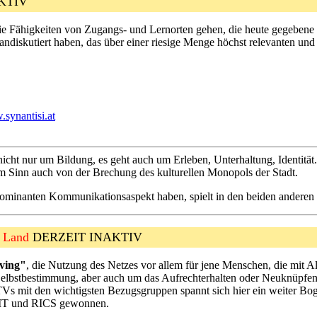
KTIV
Fähigkeiten von Zugangs- und Lernorten gehen, die heute gegebene Füll
andiskutiert haben, das über einer riesige Menge höchst relevanten und k
.synantisi.at
icht nur um Bildung, es geht auch um Erleben, Unterhaltung, Identität. E
m Sinn auch von der Brechung des kulturellen Monopols der Stadt.
ominanten Kommunikationsaspekt haben, spielt in den beiden anderen
m Land
DERZEIT INAKTIV
iving"
, die Nutzung des Netzes vor allem für jene Menschen, die mit A
lbstbestimmung, aber auch um das Aufrechterhalten oder Neuknüpfen 
s mit den wichtigsten Bezugsgruppen spannt sich hier ein weiter Boge
 AIT und RICS gewonnen.