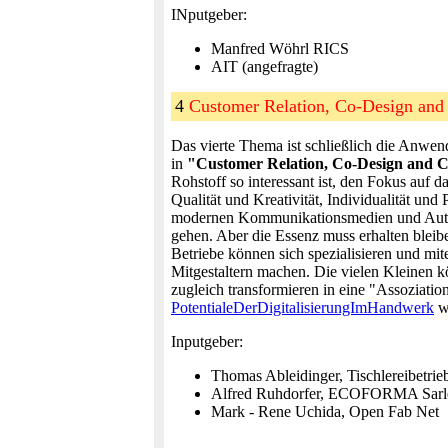
INputgeber:
Manfred Wöhrl RICS
AIT (angefragte)
4
Customer Relation, Co-Design and
Das vierte Thema ist schließlich die Anwen
in
"Customer Relation, Co-Design and 
Rohstoff so interessant ist, den Fokus auf 
Qualität und Kreativität, Individualität u
modernen Kommunikationsmedien und Automa
gehen. Aber die Essenz muss erhalten bleib
Betriebe können sich spezialisieren und mit
Mitgestaltern machen. Die vielen Kleinen k
zugleich transformieren in eine "Assoziatio
PotentialeDerDigitalisierungImHandwerk
wo
Inputgeber:
Thomas Ableidinger, Tischlereibetrie
Alfred Ruhdorfer, ECOFORMA Sarl
Mark - Rene Uchida, Open Fab Net