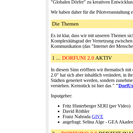
"Globalen Dörfer" zu kreativen Entwicklung
Wir haben daher für die Pilotveranstaltung
Die Themen
Es ist klar, dass wir mit unseren Themen sic
Komplexitätsgrad der Vernetzung zwischen E
Kommunikation (das "Internet der Menschen"
1 ...
DORFUNI 2.0
AKTIV
In diesem Sinn eröffnen wir thematisch mi
2.0" hat sich aber inhaltlich verändert, in 
Städten generiert werden, sondern zunehmen
verstehen. Kernstück ist hier das "
"
DorfUn
Inputgeber:
Fritz Hinterberger SERI (per Video)
David Röthler
Franz Nahrada
GIVE
angefragt: Selina Alge - GEA Akade