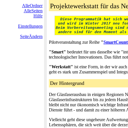
Projektewerkstatt für das N
AlleOrdner
AlleSeiten
Hilfe
  Diese Programmatik hat sich w
 und wird im Winter 2017 neu fo
Einstellungen
Beim Vorbereitungsmeeting sind 
 andere sind für den Moment als
SeiteÄndern
Pilotveranstaltung zur Reihe
"
SmartCount
"Smart"
bedeutet für uns dasselbe wie "int
technologischer Innovationen. Das führt n
"Werkstatt"
ist eine Form, in der wir auch 
geht es stark um Zusammenspiel und Integrat
Der Hintergrund
Der Glasfaserausbau in einigen Regionen Ni
Glasfaserinfrastrukturen bis zu jedem Hau
bleibt nicht nur ökonomisch wichtige Infras
Dienste führt - und damit zu einer höheren 
Vielleicht geht diese ungeheure Aufwertung 
Lebenssphären, die sich weit über die derze