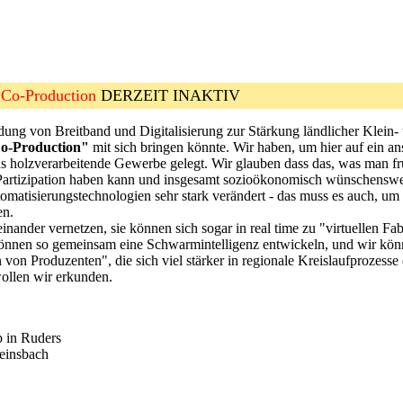
 Co-Production
DERZEIT INAKTIV
dung von Breitband und Digitalisierung zur Stärkung ländlicher Klein- 
Co-Production"
mit sich bringen könnte. Wir haben, um hier auf ein an
das holzverarbeitende Gewerbe gelegt. Wir glauben dass das, was man fr
nd Partizipation haben kann und insgesamt sozioökonomisch wünschenswer
tisierungstechnologien sehr stark verändert - das muss es auch, um
en.
einander vernetzen, sie können sich sogar in real time zu "virtuellen
önnen so gemeinsam eine Schwarmintelligenz entwickeln, und wir könnte
n von Produzenten", die sich viel stärker in regionale Kreislaufprozes
llen wir erkunden.
b in Ruders
einsbach