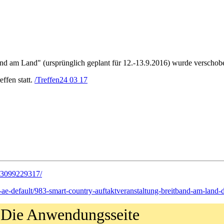
and am Land" (ursprünglich geplant für 12.-13.9.2016) wurde verschob
ffen statt.
/Treffen24 03 17
73099229317/
e-default/983-smart-country-auftaktveranstaltung-breitband-am-land-
 Die Anwendungsseite