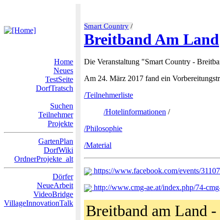
Smart Country
/
Breitband Am Land
Home
Die Veranstaltung "Smart Country - Breitb
Neues
Am 24. März 2017 fand ein Vorbereitungstre
TestSeite
DorfTratsch
/Teilnehmerliste
Suchen
/Hotelinformationen
/
Teilnehmer
Projekte
/Philosophie
GartenPlan
/Material
DorfWiki
OrdnerProjekte_alt
https://www.facebook.com/events/3110
Dörfer
NeueArbeit
http://www.cmg-ae.at/index.php/74-cmg-a
VideoBridge
VillageInnovationTalk
Breitband am Land -