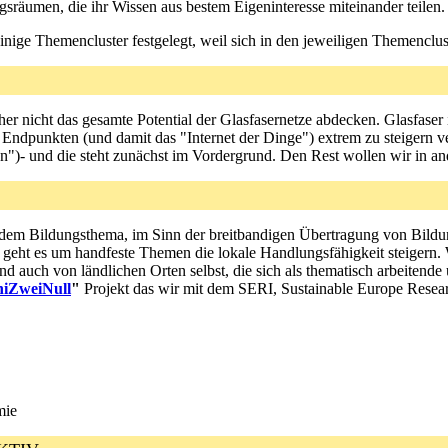
sräumen, die ihr Wissen aus bestem Eigeninteresse miteinander teilen.
 einige Themencluster festgelegt, weil sich in den jeweiligen Themencl
her nicht das gesamte Potential der Glasfasernetze abdecken. Glasfaser is
ndpunkten (und damit das "Internet der Dinge") extrem zu steigern ve
)- und die steht zunächst im Vordergrund. Den Rest wollen wir in an
t dem Bildungsthema, im Sinn der breitbandigen Übertragung von Bild
ihr geht es um handfeste Themen die lokale Handlungsfähigkeit steigern. 
d auch von ländlichen Orten selbst, die sich als thematisch arbeitende
iZweiNull
"
Projekt das wir mit dem SERI, Sustainable Europe Resear
mie