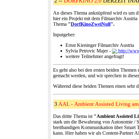
2 --
DORFKINO 2.0
DERZEIT INA
An dieses Thema anknüpfend wird es um die 
hier ein Projekt mit dem Filmarchiv Austria 
Thema
"
DorfKinoZweiNull
".
Inputgeber:
Ernst Kieninger Filmarchiv Austria
Sylvia Petrovic Majer -
http://www
weitere Teilnehmer angefragt!
Es geht also bei den ersten beiden Themen n
gemacht werden, und wir sprechen in diese
Während diese beiden Themen einen sehr d
3
AAL - Ambient Assisted Living a
Das dritte Thema ist
"Ambient Assisted L
stark um die Bewahrung von Autonomie / Se
breitbandigen Kommunikation über Smart TV
kann. Hier haben wir als Content-Partner