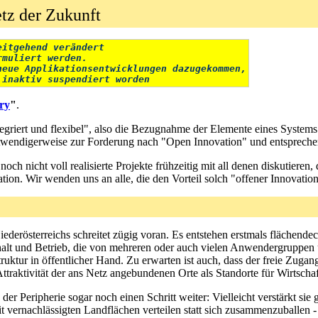
etz der Zukunft
eitgehend verändert 
rmuliert werden. 
neue Applikationsentwicklungen dazugekommen,
 inaktiv suspendiert worden
ry
"
.
egriert und flexibel", also die Bezugnahme der Elemente eines Systems 
otwendigerweise zur Forderung nach "Open Innovation" und entspreche
noch nicht voll realisierte Projekte frühzeitig mit all denen diskutiere
ion. Wir wenden uns an alle, die den Vorteil solch "offener Innovatio
ederösterreichs schreitet zügig voran. Es entstehen erstmals flächend
shalt und Betrieb, die von mehreren oder auch vielen Anwendergruppe
truktur in öffentlicher Hand. Zu erwarten ist auch, dass der freie Zug
Attraktivität der ans Netz angebundenen Orte als Standorte für Wirtscha
der Peripherie sogar noch einen Schritt weiter: Vielleicht verstärkt si
it vernachlässigten Landflächen verteilen statt sich zusammenzuballen 