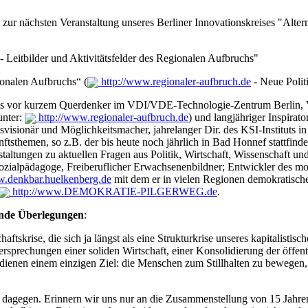
zur nächsten Veranstaltung unseres Berliner Innovationskreises "Altern
- Leitbilder und Aktivitätsfelder des Regionalen Aufbruchs"
ionalen Aufbruchs“ (
http://www.regionaler-aufbruch.de
- Neue Polit
bis vor kurzem Querdenker im VDI/VDE-Technologie-Zentrum Berlin, Ver
unter:
http://www.regionaler-aufbruch.de
) und langjähriger Inspirat
svisionär und Möglichkeitsmacher, jahrelanger Dir. des KSI-Instituts i
tsthemen, so z.B. der bis heute noch jährlich in Bad Honnef stattfin
staltungen zu aktuellen Fragen aus Politik, Wirtschaft, Wissenschaft und
zialpädagoge, Freiberuflicher Erwachsenenbildner; Entwickler des 
w.denkbar.huelkenberg.de
mit dem er in vielen Regionen demokratische
http://www.DEMOKRATIE-PILGERWEG.de
.
ende Überlegungen
:
aftskrise, die sich ja längst als eine Strukturkrise unseres kapitalistis
ersprechungen einer soliden Wirtschaft, einer Konsolidierung der öffen
 dienen einem einzigen Ziel: die Menschen zum Stillhalten zu bewegen, 
dagegen. Erinnern wir uns nur an die Zusammenstellung von 15 Jahren 