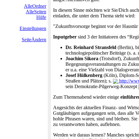
AlleOrdner
In diesem Sinne möchten wir Sie/Dich auch 
AlleSeiten
einladen, die unter dem Thema steht wird:
Hilfe
"Zukunftsvorsorge beginnt vor der Haustür 
Einstellungen
Inputgeber
sind 3 der Initiatoren des “Reg
SeiteÄndern
Dr. Reinhard Stransfeld
(Berlin), 
technologiepolitischer Beiträge (s. a. 
Joachim Sikora
(Troisdorf), Zukunft
Begegnungsveranstaltungen zu Zukunf
er u.a. eine Vielzahl von Dialogveran
Josef Hülkenberg
(Köln), Diplom-So
Straßen und Plätzen); s.
http://ww
sein Demokratie-Pilgerweg-Konzept
Zum Themenabend wieder einige
einführ
Angesichts der aktuellen Finanz- und Wirtsch
Gutgläubigen aufgegangen sein, dass alle V
hohle Phrasen waren, sind und bleiben. Sie
zu verantworten haben, auflehnen.
Werden wir daraus lernen? Manches spricht 