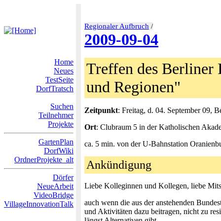
Regionaler Aufbruch
/
2009-09-04
Home
Treffen des Berliner 
Neues
TestSeite
und Regionen"
DorfTratsch
Suchen
Zeitpunkt
: Freitag, d. 04. September 09, B
Teilnehmer
Projekte
Ort
: Clubraum 5 in der Katholischen Akade
GartenPlan
ca. 5 min. von der U-Bahnstation Oranienbu
DorfWiki
OrdnerProjekte_alt
Ankündigung
Dörfer
Liebe Kolleginnen und Kollegen, liebe Mit
NeueArbeit
VideoBridge
auch wenn die aus der anstehenden Bundest
VillageInnovationTalk
und Aktivitäten dazu beitragen, nicht zu res
längst Alternativen gibt.