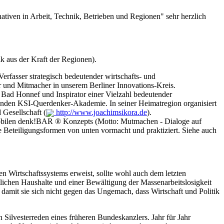
ativen in Arbeit, Technik, Betrieben und Regionen" sehr herzlich
ik aus der Kraft der Regionen).
fasser strategisch bedeutender wirtschafts- und
or und Mitmacher in unserem Berliner Innovations-Kreis.
n Bad Honnef und Inspirator einer Vielzahl bedeutender
denden KSI-Querdenker-Akademie. In seiner Heimatregion organisiert
 Gesellschaft (
http://www.joachimsikora.de
).
mobilen denk!BAR ® Konzepts (Motto: Mutmachen - Dialoge auf
 Beteiligungsformen von unten vormacht und praktiziert. Siehe auch
chen Wirtschaftssystems erweist, sollte wohl auch dem letzten
tlichen Haushalte und einer Bewältigung der Massenarbeitslosigkeit
damit sie sich nicht gegen das Ungemach, dass Wirtschaft und Politik
Silvesterreden eines früheren Bundeskanzlers. Jahr für Jahr