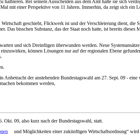
t zu halbieren. Bei seinem Ausscheiden aus dem Amt hatte sie sich ver
Mal mit einer Perspektive von 11 Jahren. Immerhin, da zeigt sich ein L
Wirtschaft geschieht, Flickwerk ist und der Verschleierung dient, die S
r. Das bisschen Substanz, das der Staat noch hatte, ist bereits dieses
bwarten und sich Dreinfügen überwunden werden. Neue Systemansätze 
en einzuwirken, können Lösungen nur auf der regionalen Ebene gefunde
.
en.
in Anbetracht der anstehenden Bundestagswahl am 27. Sept. 09 - eine 
itmachen bekommen werden,
. Okt. 09, also kurz nach der Bundestagswahl, statt.
onen
und Möglichkeiten einer zukünftigen Wirtschaftsordnung“ wir