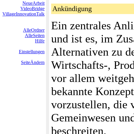
NeueArbeit
Ankündigung
VideoBridge
VillageInnovationTalk
Ein zentrales Anl
AlleOrdner
und ist es, im Z
AlleSeiten
Hilfe
Alternativen zu d
Einstellungen
Wirtschafts-, Pro
SeiteÄndern
vor allem weitge
bekannte Konzepte
vorzustellen, die
Gemeinwesen und
beschreiten.