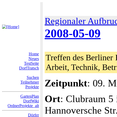
Regionaler Aufbru
2008-05-09
Home
Treffen des Berliner 
Neues
TestSeite
Arbeit, Technik, Bet
DorfTratsch
Suchen
Zeitpunkt
: 09. M
Teilnehmer
Projekte
Ort
: Clubraum 5 
GartenPlan
DorfWiki
OrdnerProjekte_alt
Hannoversche Str.
Dörfer